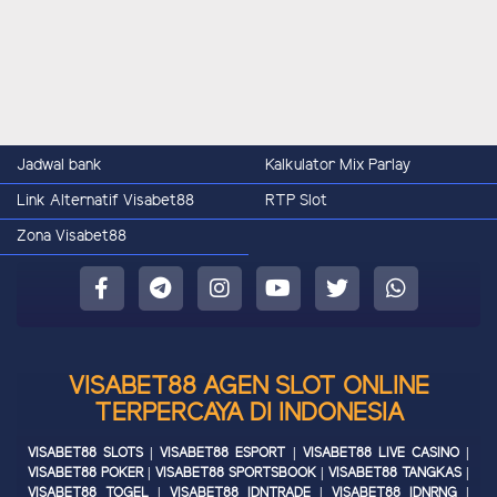
Jadwal bank
Kalkulator Mix Parlay
Link Alternatif Visabet88
RTP Slot
Zona Visabet88
VISABET88 AGEN SLOT ONLINE
TERPERCAYA DI INDONESIA
VISABET88 SLOTS | VISABET88 ESPORT | VISABET88 LIVE CASINO |
VISABET88 POKER | VISABET88 SPORTSBOOK | VISABET88 TANGKAS |
VISABET88 TOGEL | VISABET88 IDNTRADE | VISABET88 IDNRNG |