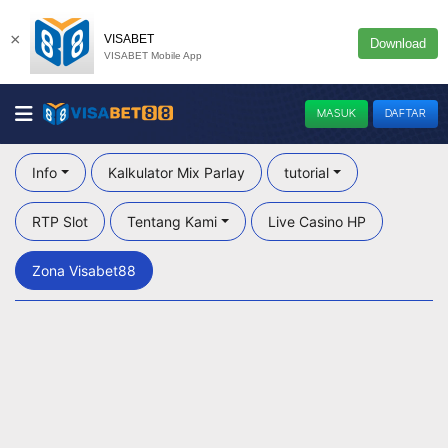
×
VISABET
Download
VISABET Mobile App
MASUK
DAFTAR
Info
Kalkulator Mix Parlay
tutorial
RTP Slot
Tentang Kami
Live Casino HP
Zona Visabet88