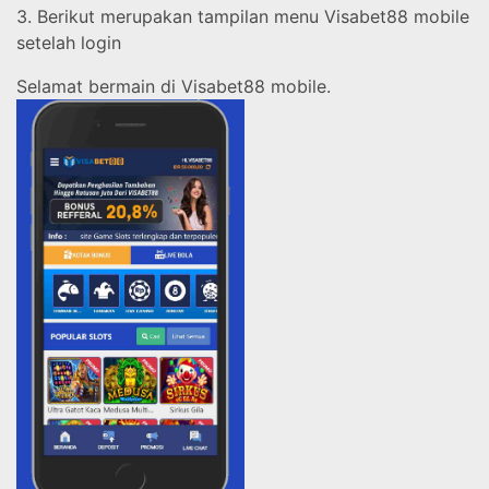
3. Berikut merupakan tampilan menu Visabet88 mobile
setelah login
Selamat bermain di Visabet88 mobile.