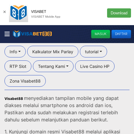
×
VISABET
Download
VISABET Mobile App
MASUK
DAFTAR
Info
Kalkulator Mix Parlay
tutorial
RTP Slot
Tentang Kami
Live Casino HP
Zona Visabet88
menyediakan tampilan mobile yang dapat
Visabet88
diakses melalui smartphone os android dan ios,
Pastikan anda sudah melakukan registrasi terlebih
dahulu sebelum melanjutkan panduan berikut.
1. Kunjungi domain resmi Visabet88 melalui aplikasi